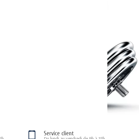
Service client
8h
Du lundi au vendredi de 9h à 18h