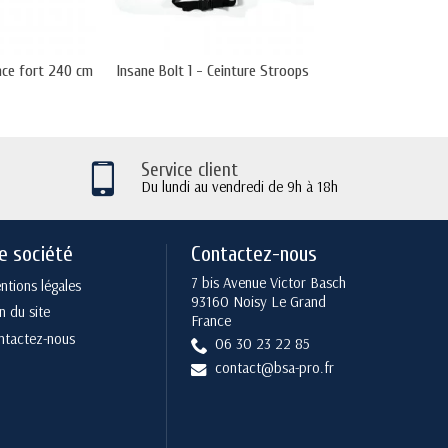
ance fort 240 cm
Insane Bolt 1 - Ceinture Stroops
Elastique Tu
Service client
Du lundi au vendredi de 9h à 18h
e société
Contactez-nous
7 bis Avenue Victor Basch
tions légales
93160 Noisy Le Grand
n du site
France
ntactez-nous
06 30 23 22 85
contact@bsa-pro.fr