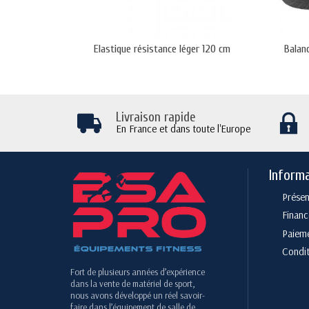
Elastique résistance léger 120 cm
Balan
Livraison rapide
En France et dans toute l'Europe
Inform
Présen
Finan
Paieme
Condit
Fort de plusieurs années d’expérience
dans la vente de matériel de sport,
nous avons développé un réel savoir-
faire dans l’équipement de salle de