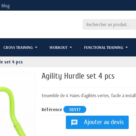
Blog
CROSS TRAINING
WORKOUT
FUNCTIONAL TRAINING
le set 4 pcs
Agility Hurdle set 4 pcs
Ensemble de 4 Haies d'agilités vertes, facile à inst
Référence
18517
Ajouter au devis
message