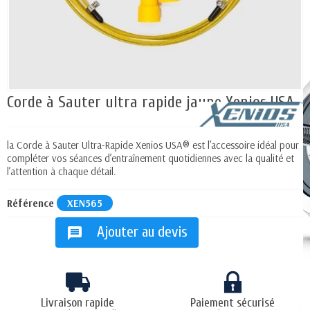
Corde à Sauter ultra rapide jaune Xenios USA
la Corde à Sauter Ultra-Rapide Xenios USA® est l’accessoire idéal pour
compléter vos séances d’entraînement quotidiennes avec la qualité et
l’attention à chaque détail.
Référence
XEN565
Ajouter au devis
message
Livraison rapide
Paiement sécurisé